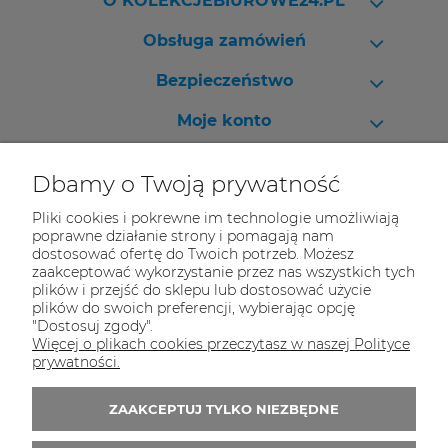
O KOLEKCJEBIUROWE24.PL
Obsługa zamówień
Bezpieczeństwo
Moje konto
Pomoc
Dbamy o Twoją prywatność
Pliki cookies i pokrewne im technologie umożliwiają
poprawne działanie strony i pomagają nam
dostosować ofertę do Twoich potrzeb. Możesz
Skontaktuj się z nami!
zaakceptować wykorzystanie przez nas wszystkich tych
plików i przejść do sklepu lub dostosować użycie
Masz pytania? Zadzwoń - pomożemy!
plików do swoich preferencji, wybierając opcję
Na magazynie mamy 30 000 produktów.
"Dostosuj zgody".
Więcej o plikach cookies przeczytasz w naszej Polityce
Tel.:
32 70 50 250
prywatności.
E-mail:
kontakt@kolekcjebiurowe24.pl
ZAAKCEPTUJ TYLKO NIEZBĘDNE
Zapisz się do 
newslettera