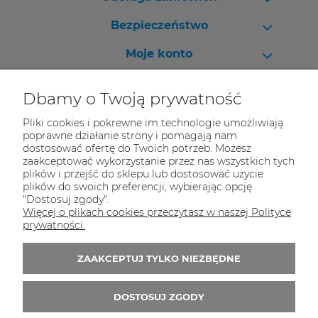
Bezpieczeństwo
Moje konto
Pomoc
Dbamy o Twoją prywatność
Pliki cookies i pokrewne im technologie umożliwiają
poprawne działanie strony i pomagają nam
dostosować ofertę do Twoich potrzeb. Możesz
Skontaktuj się z nami!
zaakceptować wykorzystanie przez nas wszystkich tych
plików i przejść do sklepu lub dostosować użycie
Masz pytania? Zadzwoń - pomożemy!
plików do swoich preferencji, wybierając opcję
Na magazynie mamy 30 000 produktów.
"Dostosuj zgody".
Więcej o plikach cookies przeczytasz w naszej Polityce
Tel.:
32 70 50 250
prywatności.
E-mail:
kontakt@kolekcjebiurowe24.pl
ZAAKCEPTUJ TYLKO NIEZBĘDNE
Zapisz się do 
newslettera
DOSTOSUJ ZGODY