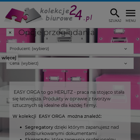
SZUKAJ
MENU
Opcje przeglądania
Producent: (wybierz)
więcej
Cena: (wybierz)
EASY ORGA to go HERLITZ - praca na stojąco stała
się łatwiejsza. Produkty w oprawie z tworzyw
sztucznych są idealne dla każdej firmy.
W kolekcji EASY ORGA można znaleźć:
Segregatory
dzięki którym zapanujesz nad
podziurkowanymi dokumentami
Skoroszyty,
które zapewnią profesjonalny