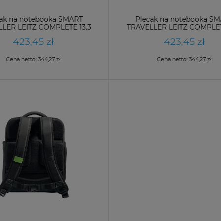
ak na notebooka SMART
Plecak na notebooka S
LER LEITZ COMPLETE 13.3
TRAVELLER LEITZ COMPLET
ebrno szary /60870084/
tytanowy błękit / 60870
423,45 zł
423,45 zł
Cena netto:
344,27 zł
Cena netto:
344,27 zł