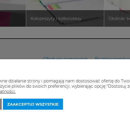
Obsługa zamówień
Bezpieczeńst
LEKCJEBIUROWE24.PL
Dostawy
Polityka prywa
 firmie
Płatności
Powiadomienia
awne działanie strony i pomagają nam dostosować ofertę do Two
ontakt
Zwroty i reklamacje
życie plików do swoich preferencji, wybierając opcję "Dostosuj z
ontakt
atności.
egulaminy
ZAAKCEPTUJ WSZYSTKIE