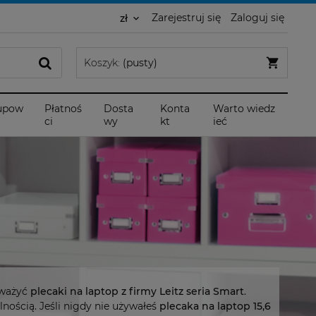
Zarejestruj się
Zaloguj się
Koszyk:
(pusty)
upow
Płatnoś
Dosta
Konta
Warto wiedz
ci
wy
kt
ieć
zważyć
plecaki na laptop z firmy Leitz seria Smart
.
ością. Jeśli nigdy nie używałeś
plecaka na laptop 15,6