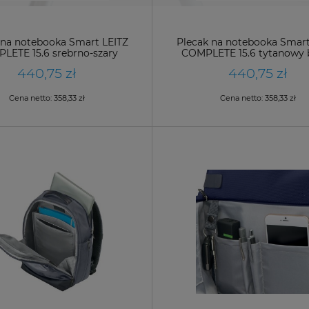
 na notebooka Smart LEITZ
Plecak na notebooka Smart
LETE 15.6 srebrno-szary
COMPLETE 15.6 tytanowy b
/60170084/
/60170069/
440,75 zł
440,75 zł
Cena netto:
358,33 zł
Cena netto:
358,33 zł