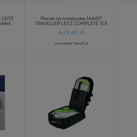
 LEITZ
Plecak na notebooka SMART
łekit
TRAVELLER LEITZ COMPLETE 13.3
czarny /60870095/
423,45 zł
Cena netto:
344,27 zł