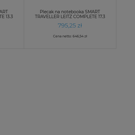
MART
Plecak na notebooka SMART
E 13.3
TRAVELLER LEITZ COMPLETE 17.3
069/
czarny / 60880095/
795,25 zł
Cena netto:
646,54 zł