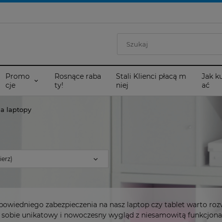
Promo
Rosnące raba
Stali Klienci płacą m
Jak k
cje
ty!
niej
ać
na laptopy
erz)
powiedniego zabezpieczenia na nasz laptop czy tablet warto ro
 sobie unikatowy i nowoczesny wygląd z niesamowitą funkcjonaln