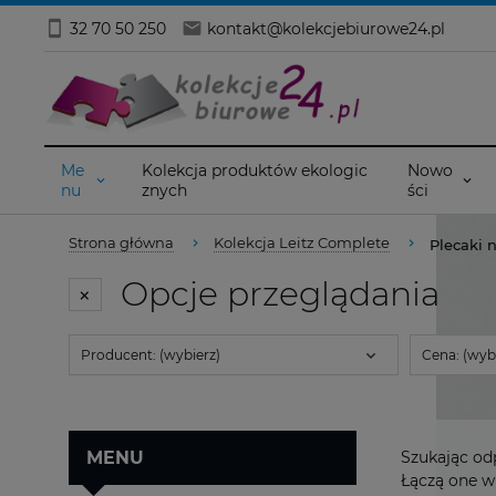
32 70 50 250
kontakt@kolekcjebiurowe24.pl
Me
Kolekcja produktów ekologic
Nowo
nu
znych
ści
Strona główna
Kolekcja Leitz Complete
Plecaki 
Opcje przeglądania
Producent: (wybierz)
Cena: (wybi
MENU
Szukając od
Łączą one w