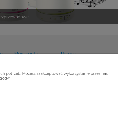
wo
Moje konto
Pomoc
tności
Twoje zamówienia
Jak kupować
 In-Post
Ustawienia konta
ich potrzeb. Możesz zaakceptować wykorzystanie przez nas
gody".