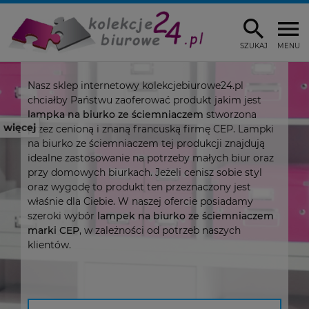
SZUKAJ
MENU
Nasz sklep internetowy kolekcjebiurowe24.pl
chciałby Państwu zaoferować produkt jakim jest
lampka na biurko ze ściemniaczem
stworzona
więcej
przez cenioną i znaną francuską firmę CEP. Lampki
na biurko ze ściemniaczem tej produkcji znajdują
idealne zastosowanie na potrzeby małych biur oraz
przy domowych biurkach. Jeżeli cenisz sobie styl
oraz wygodę to produkt ten przeznaczony jest
właśnie dla Ciebie. W naszej ofercie posiadamy
szeroki wybór
lampek na biurko ze ściemniaczem
marki CEP
, w zależności od potrzeb naszych
klientów.