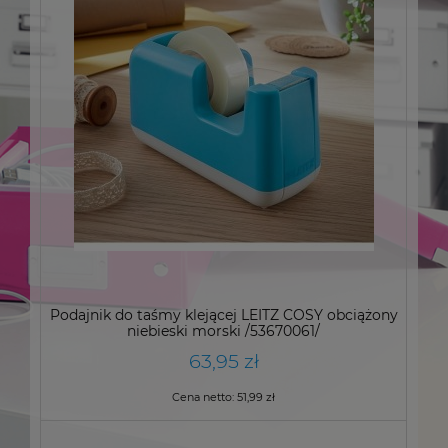
Podajnik do taśmy klejącej LEITZ COSY obciążony
niebieski morski /53670061/
63,95 zł
Cena netto:
51,99 zł