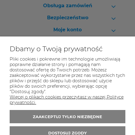
Obsługa zamówień
Bezpieczeństwo
Moje konto
Pomoc
Dbamy o Twoją prywatność
Pliki cookies i pokrewne im technologie umożliwiają
poprawne działanie strony i pomagają nam
dostosować ofertę do Twoich potrzeb. Możesz
Skontaktuj się z nami!
zaakceptować wykorzystanie przez nas wszystkich tych
plików i przejść do sklepu lub dostosować użycie
Masz pytania? Zadzwoń - pomożemy!
plików do swoich preferencji, wybierając opcję
Na magazynie mamy 30 000 produktów.
"Dostosuj zgody".
Więcej o plikach cookies przeczytasz w naszej Polityce
Tel.:
32 70 50 250
prywatności.
E-mail:
kontakt@kolekcjebiurowe24.pl
ZAAKCEPTUJ TYLKO NIEZBĘDNE
Zapisz się do 
newslettera
DOSTOSUJ ZGODY