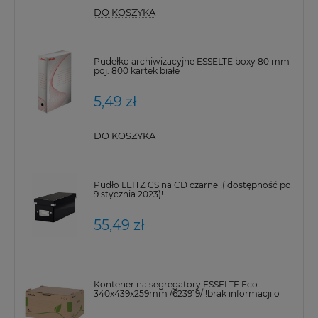
DO KOSZYKA
Pudełko archiwizacyjne ESSELTE boxy 80 mm
poj. 800 kartek białe
5,49 zł
DO KOSZYKA
Pudło LEITZ CS na CD czarne !( dostępność po
9 stycznia 2023)!
55,49 zł
Kontener na segregatory ESSELTE Eco
340x439x259mm /623919/ !brak informacji o
dostępności!