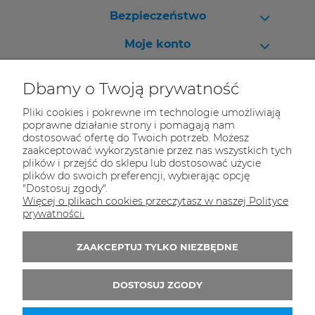
Bezpieczeństwo
Moje konto
Pomoc
Dbamy o Twoją prywatność
Pliki cookies i pokrewne im technologie umożliwiają
poprawne działanie strony i pomagają nam
dostosować ofertę do Twoich potrzeb. Możesz
Skontaktuj się z nami!
zaakceptować wykorzystanie przez nas wszystkich tych
plików i przejść do sklepu lub dostosować użycie
Masz pytania? Zadzwoń - pomożemy!
plików do swoich preferencji, wybierając opcję
Na magazynie mamy 30 000 produktów.
"Dostosuj zgody".
Więcej o plikach cookies przeczytasz w naszej Polityce
Tel.:
32 70 50 250
prywatności.
E-mail:
kontakt@kolekcjebiurowe24.pl
ZAAKCEPTUJ TYLKO NIEZBĘDNE
Zapisz się do 
newslettera
DOSTOSUJ ZGODY